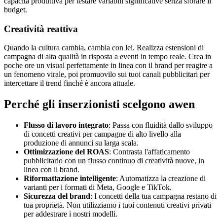
capacità produttiva per testare variabili significative senza sforare il
budget.
Creatività reattiva
Quando la cultura cambia, cambia con lei. Realizza estensioni di
campagna di alta qualità in risposta a eventi in tempo reale. Crea in
poche ore un visual perfettamente in linea con il brand per reagire a
un fenomeno virale, poi promuovilo sui tuoi canali pubblicitari per
intercettare il trend finché è ancora attuale.
Perché gli inserzionisti scelgono awen
Flusso di lavoro integrato
: Passa con fluidità dallo sviluppo
di concetti creativi per campagne di alto livello alla
produzione di annunci su larga scala.
Ottimizzazione del ROAS
: Contrasta l'affaticamento
pubblicitario con un flusso continuo di creatività nuove, in
linea con il brand.
Riformattazione intelligente
: Automatizza la creazione di
varianti per i formati di Meta, Google e TikTok.
Sicurezza del brand
: I concetti della tua campagna restano di
tua proprietà. Non utilizziamo i tuoi contenuti creativi privati
per addestrare i nostri modelli.