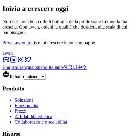
Inizia a crescere oggi
Non lasciare che i colli di bottiglia della produzione frenino la tua
crescita. Con awen, ottieni la qualità che desideri, alla scala di cui
hai bisogno.
Prova awen gratis
e fai crescere le tue campagne.
awen
English
Français
Español
Italiano
한국어
中文
Italiano
Prodotto
Soluzioni
Funzionalità
Prezzi
Affidabilità ed etica
Collaborazione e scalabilità
Risorse