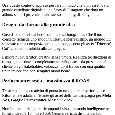
Usa questo contesto appreso per fare in modo che ogni asset, da un
grande cartellone digitale a una Story di Instagram che dura un
attimo, sembri provenire dallo stesso shooting di alta gamma.
Design: dai forma alla grande idea
Crea da zero il visual hero con una resa fotografica. Che il tuo
concetto richieda uno shooting lifestyle iperrealistico, un mondo 3D
stilizzato o una composizione complessa, genera gli asset "Director's
Cut" che danno solidità alla campagna.
Esplora nuovi territori creativi senza timori. Realizza tre direzioni di
campagna distinte—completamente sviluppate—da presentare al
cliente o agli stakeholder, valorizzando il lavoro con una qualità
finita invece che con semplici mood board.
Performance: scala e massimizza il ROAS
Trasforma la tua creatività di punta in un motore di performance.
Riformatta e adatta all’istante gli asset della tua campagna per
Meta
Ads
,
Google Performance Max
e
TikTok
.
Non limitarti a ritagliare: ricomponi i visual in modo intelligente nei
formati ideali 9:16, 4:5 e 16:9. Genera varianti distinte dei tuoi