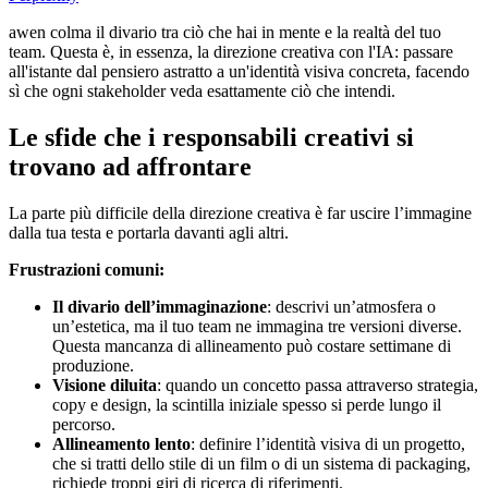
awen colma il divario tra ciò che hai in mente e la realtà del tuo
team. Questa è, in essenza, la direzione creativa con l'IA: passare
all'istante dal pensiero astratto a un'identità visiva concreta, facendo
sì che ogni stakeholder veda esattamente ciò che intendi.
Le sfide che i responsabili creativi si
trovano ad affrontare
La parte più difficile della direzione creativa è far uscire l’immagine
dalla tua testa e portarla davanti agli altri.
Frustrazioni comuni:
Il divario dell’immaginazione
: descrivi un’atmosfera o
un’estetica, ma il tuo team ne immagina tre versioni diverse.
Questa mancanza di allineamento può costare settimane di
produzione.
Visione diluita
: quando un concetto passa attraverso strategia,
copy e design, la scintilla iniziale spesso si perde lungo il
percorso.
Allineamento lento
: definire l’identità visiva di un progetto,
che si tratti dello stile di un film o di un sistema di packaging,
richiede troppi giri di ricerca di riferimenti.