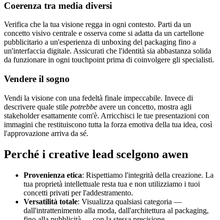
Coerenza tra media diversi
Verifica che la tua visione regga in ogni contesto. Parti da un
concetto visivo centrale e osserva come si adatta da un cartellone
pubblicitario a un'esperienza di unboxing del packaging fino a
un'interfaccia digitale. Assicurati che l'identità sia abbastanza solida
da funzionare in ogni touchpoint prima di coinvolgere gli specialisti.
Vendere il sogno
Vendi la visione con una fedeltà finale impeccabile. Invece di
descrivere quale stile
potrebbe
avere un concetto, mostra agli
stakeholder esattamente com'è. Arricchisci le tue presentazioni con
immagini che restituiscono tutta la forza emotiva della tua idea, così
l'approvazione arriva da sé.
Perché i creative lead scelgono awen
Provenienza etica
: Rispettiamo l'integrità della creazione. La
tua proprietà intellettuale resta tua e non utilizziamo i tuoi
concetti privati per l'addestramento.
Versatilità totale
: Visualizza qualsiasi categoria —
dall'intrattenimento alla moda, dall'architettura al packaging,
fino alla pubblicità — con la stessa precisione.