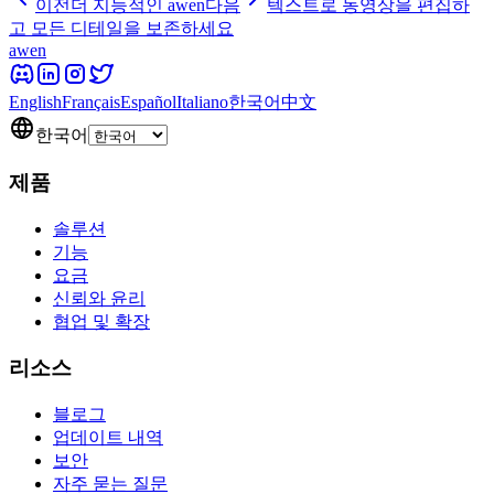
이전
더 지능적인 awen
다음
텍스트로 동영상을 편집하
고 모든 디테일을 보존하세요
awen
English
Français
Español
Italiano
한국어
中文
한국어
제품
솔루션
기능
요금
신뢰와 윤리
협업 및 확장
리소스
블로그
업데이트 내역
보안
자주 묻는 질문