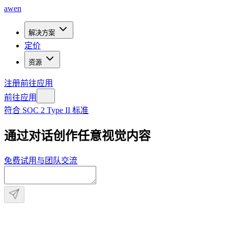
awen
解决方案
定价
资源
注册
前往应用
前往应用
符合 SOC 2 Type II 标准
通过对话创作任意视觉内容
免费试用
与团队交流