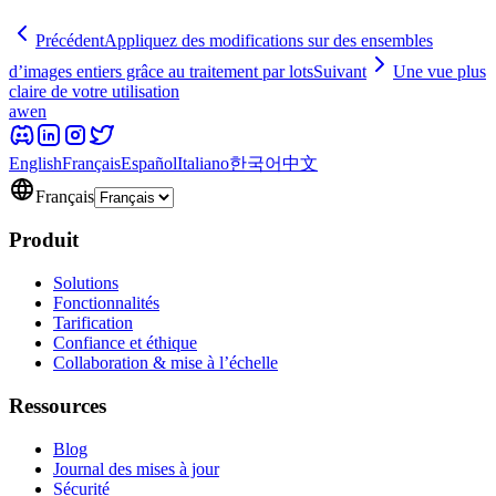
Précédent
Appliquez des modifications sur des ensembles
d’images entiers grâce au traitement par lots
Suivant
Une vue plus
claire de votre utilisation
awen
English
Français
Español
Italiano
한국어
中文
Français
Produit
Solutions
Fonctionnalités
Tarification
Confiance et éthique
Collaboration & mise à l’échelle
Ressources
Blog
Journal des mises à jour
Sécurité