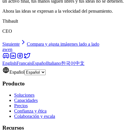
un activo final, tus manos siguen libres y tus ideas no se detienen.
Ahora las ideas se expresan a la velocidad del pensamiento.
Thibault
CEO
Siguiente
Compara y ajusta imágenes lado a lado
awen
English
Français
Español
Italiano
한국어
中文
Español
Producto
Soluciones
Capacidades
Precios
Confianza y ética
Colaboración y escala
Recursos